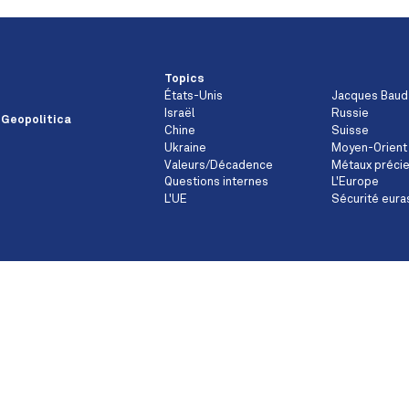
Topics
États-Unis
Jacques Baud
Israël
Russie
 Geopolitica
Chine
Suisse
Ukraine
Moyen-Orient
Valeurs/Décadence
Métaux préci
Questions internes
L'Europe
L'UE
Sécurité eura