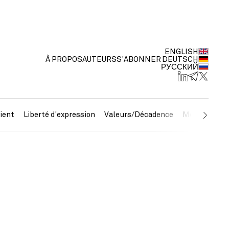
ENGLISH
À PROPOS
AUTEURS
S'ABONNER
DEUTSCH
РУССКИЙ
ient
Liberté d'expression
Valeurs/Décadence
Métaux préc