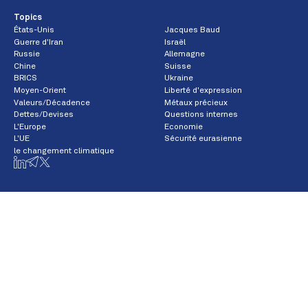
Topics
États-Unis
Jacques Baud
Guerre d'Iran
Israël
Russie
Allemagne
Chine
Suisse
BRICS
Ukraine
Moyen-Orient
Liberté d'expression
Valeurs/Décadence
Métaux précieux
Dettes/Devises
Questions internes
L'Europe
Economie
L'UE
Sécurité eurasienne
le changement climatique