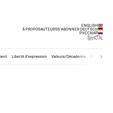
ENGLISH
À PROPOS
AUTEURS
S'ABONNER
DEUTSCH
РУССКИЙ
ient
Liberté d'expression
Valeurs/Décadence
Métaux préc