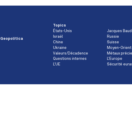
Topics
États-Unis
Jacques Baud
Israël
Russie
 Geopolitica
Chine
Suisse
Ukraine
Moyen-Orient
Valeurs/Décadence
Métaux préci
Questions internes
L'Europe
L'UE
Sécurité eura