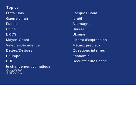
Topics
États-Unis
Jacques Baud
Guerre d'Iran
Israël
Russie
Allemagne
Chine
Suisse
BRICS
Ukraine
Moyen-Orient
Liberté d'expression
Valeurs/Décadence
Métaux précieux
Dettes/Devises
Questions internes
L'Europe
Economie
L'UE
Sécurité eurasienne
le changement climatique