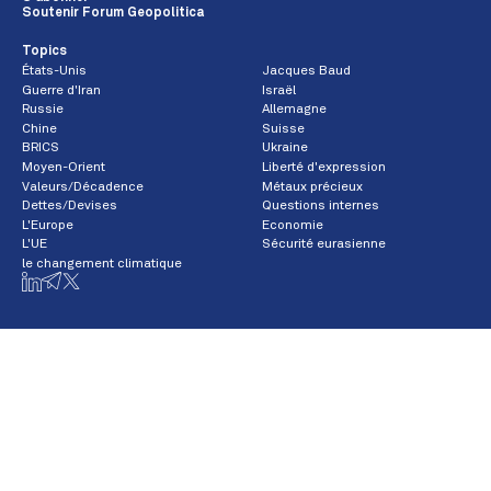
Soutenir Forum Geopolitica
Topics
États-Unis
Jacques Baud
Guerre d'Iran
Israël
Russie
Allemagne
Chine
Suisse
BRICS
Ukraine
Moyen-Orient
Liberté d'expression
Valeurs/Décadence
Métaux précieux
Dettes/Devises
Questions internes
L'Europe
Economie
L'UE
Sécurité eurasienne
le changement climatique