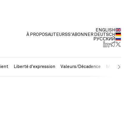
ENGLISH
À PROPOS
AUTEURS
S'ABONNER
DEUTSCH
РУССКИЙ
ient
Liberté d'expression
Valeurs/Décadence
Métaux préc