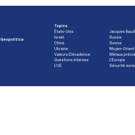
Topics
États-Unis
Jacques Baud
Israël
Russie
 Geopolitica
Chine
Suisse
Ukraine
Moyen-Orient
Valeurs/Décadence
Métaux préci
Questions internes
L'Europe
L'UE
Sécurité eura