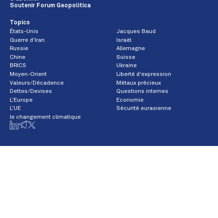
Soutenir Forum Geopolitica
Topics
États-Unis
Jacques Baud
Guerre d'Iran
Israël
Russie
Allemagne
Chine
Suisse
BRICS
Ukraine
Moyen-Orient
Liberté d'expression
Valeurs/Décadence
Métaux précieux
Dettes/Devises
Questions internes
L'Europe
Economie
L'UE
Sécurité eurasienne
le changement climatique