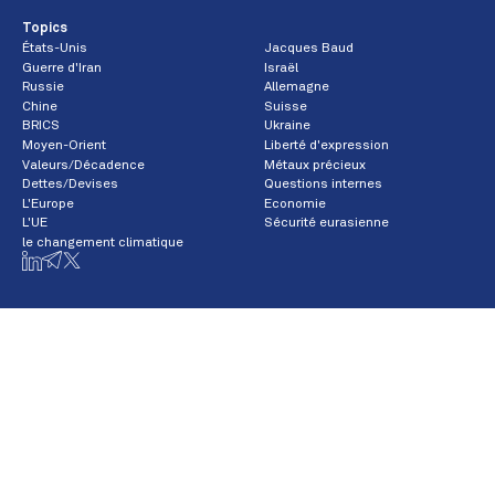
Topics
États-Unis
Jacques Baud
Guerre d'Iran
Israël
Russie
Allemagne
Chine
Suisse
BRICS
Ukraine
Moyen-Orient
Liberté d'expression
Valeurs/Décadence
Métaux précieux
Dettes/Devises
Questions internes
L'Europe
Economie
L'UE
Sécurité eurasienne
le changement climatique