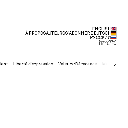
ENGLISH
À PROPOS
AUTEURS
S'ABONNER
DEUTSCH
РУССКИЙ
ient
Liberté d'expression
Valeurs/Décadence
Métaux préc