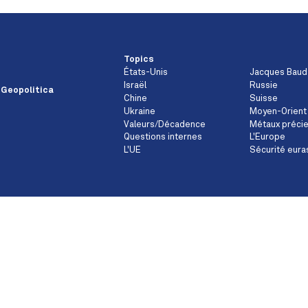
Topics
États-Unis
Jacques Baud
Israël
Russie
 Geopolitica
Chine
Suisse
Ukraine
Moyen-Orient
Valeurs/Décadence
Métaux préci
Questions internes
L'Europe
L'UE
Sécurité eura