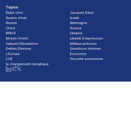
Topics
États-Unis
Jacques Baud
Guerre d'Iran
Israël
Russie
Allemagne
Chine
Suisse
BRICS
Ukraine
Moyen-Orient
Liberté d'expression
Valeurs/Décadence
Métaux précieux
Dettes/Devises
Questions internes
L'Europe
Economie
L'UE
Sécurité eurasienne
le changement climatique