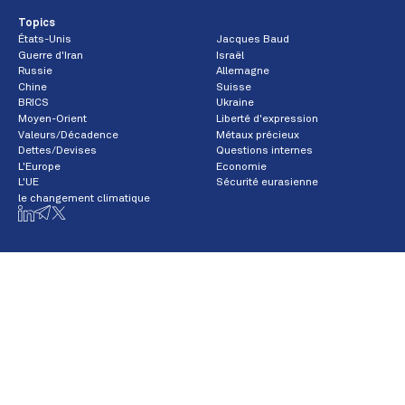
Topics
États-Unis
Jacques Baud
Guerre d'Iran
Israël
Russie
Allemagne
Chine
Suisse
BRICS
Ukraine
Moyen-Orient
Liberté d'expression
Valeurs/Décadence
Métaux précieux
Dettes/Devises
Questions internes
L'Europe
Economie
L'UE
Sécurité eurasienne
le changement climatique