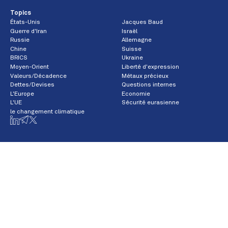
Topics
États-Unis
Jacques Baud
Guerre d'Iran
Israël
Russie
Allemagne
Chine
Suisse
BRICS
Ukraine
Moyen-Orient
Liberté d'expression
Valeurs/Décadence
Métaux précieux
Dettes/Devises
Questions internes
L'Europe
Economie
L'UE
Sécurité eurasienne
le changement climatique