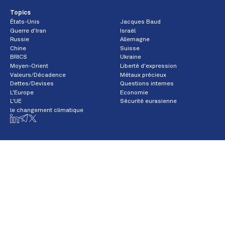
Topics
États-Unis
Jacques Baud
Guerre d'Iran
Israël
Russie
Allemagne
Chine
Suisse
BRICS
Ukraine
Moyen-Orient
Liberté d'expression
Valeurs/Décadence
Métaux précieux
Dettes/Devises
Questions internes
L'Europe
Economie
L'UE
Sécurité eurasienne
le changement climatique