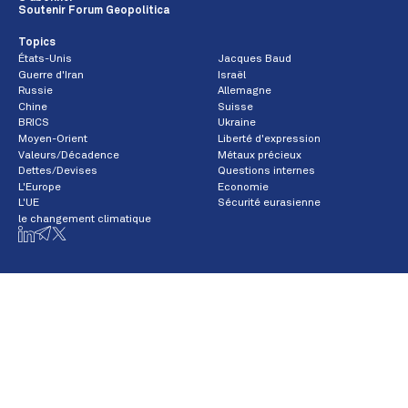
Soutenir Forum Geopolitica
Topics
États-Unis
Jacques Baud
Guerre d'Iran
Israël
Russie
Allemagne
Chine
Suisse
BRICS
Ukraine
Moyen-Orient
Liberté d'expression
Valeurs/Décadence
Métaux précieux
Dettes/Devises
Questions internes
L'Europe
Economie
L'UE
Sécurité eurasienne
le changement climatique