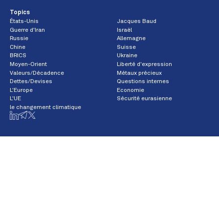
Topics
États-Unis
Jacques Baud
Guerre d'Iran
Israël
Russie
Allemagne
Chine
Suisse
BRICS
Ukraine
Moyen-Orient
Liberté d'expression
Valeurs/Décadence
Métaux précieux
Dettes/Devises
Questions internes
L'Europe
Economie
L'UE
Sécurité eurasienne
le changement climatique