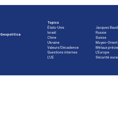
Topics
États-Unis
Jacques Baud
Israël
Russie
 Geopolitica
Chine
Suisse
Ukraine
Moyen-Orient
Valeurs/Décadence
Métaux préci
Questions internes
L'Europe
L'UE
Sécurité eura