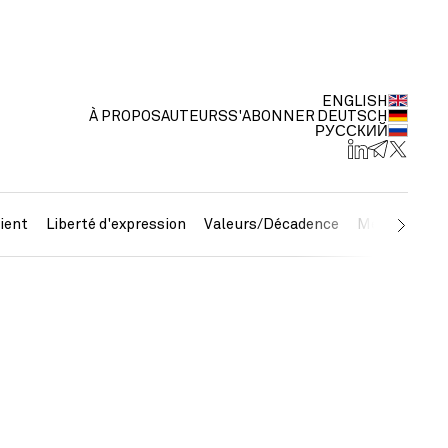
ENGLISH
À PROPOS
AUTEURS
S'ABONNER
DEUTSCH
РУССКИЙ
ient
Liberté d'expression
Valeurs/Décadence
Métaux préc