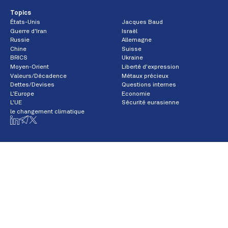
Topics
États-Unis
Jacques Baud
Guerre d'Iran
Israël
Russie
Allemagne
Chine
Suisse
BRICS
Ukraine
Moyen-Orient
Liberté d'expression
Valeurs/Décadence
Métaux précieux
Dettes/Devises
Questions internes
L'Europe
Economie
L'UE
Sécurité eurasienne
le changement climatique