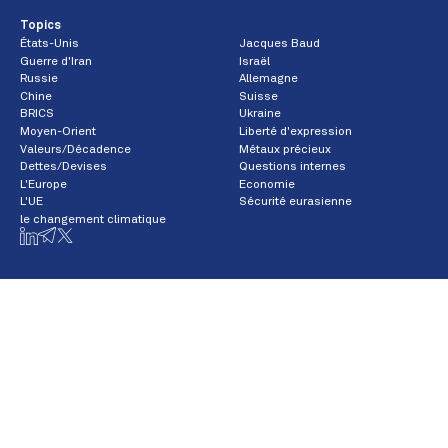
Topics
États-Unis
Jacques Baud
Guerre d'Iran
Israël
Russie
Allemagne
Chine
Suisse
BRICS
Ukraine
Moyen-Orient
Liberté d'expression
Valeurs/Décadence
Métaux précieux
Dettes/Devises
Questions internes
L'Europe
Economie
L'UE
Sécurité eurasienne
le changement climatique