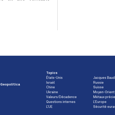
Topics
États-Unis
Jacques Baud
Israël
Russie
 Geopolitica
Chine
Suisse
Ukraine
Moyen-Orient
Valeurs/Décadence
Métaux préci
Questions internes
L'Europe
L'UE
Sécurité eura