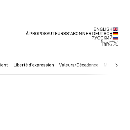
ENGLISH
À PROPOS
AUTEURS
S'ABONNER
DEUTSCH
РУССКИЙ
ient
Liberté d'expression
Valeurs/Décadence
Métaux préc