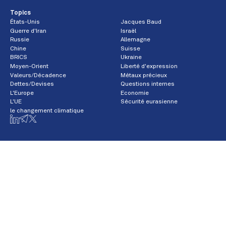
Topics
États-Unis
Jacques Baud
Guerre d'Iran
Israël
Russie
Allemagne
Chine
Suisse
BRICS
Ukraine
Moyen-Orient
Liberté d'expression
Valeurs/Décadence
Métaux précieux
Dettes/Devises
Questions internes
L'Europe
Economie
L'UE
Sécurité eurasienne
le changement climatique