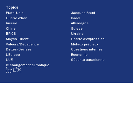
Topics
États-Unis
Jacques Baud
Guerre d'Iran
Israël
Russie
Allemagne
Chine
Suisse
BRICS
Ukraine
Moyen-Orient
Liberté d'expression
Valeurs/Décadence
Métaux précieux
Dettes/Devises
Questions internes
L'Europe
Economie
L'UE
Sécurité eurasienne
le changement climatique