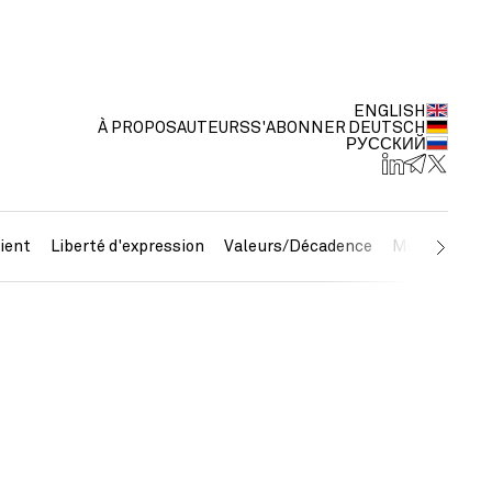
ENGLISH
À PROPOS
AUTEURS
S'ABONNER
DEUTSCH
РУССКИЙ
ient
Liberté d'expression
Valeurs/Décadence
Métaux préc