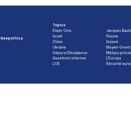
Topics
États-Unis
Jacques Baud
Israël
Russie
 Geopolitica
Chine
Suisse
Ukraine
Moyen-Orient
Valeurs/Décadence
Métaux préci
Questions internes
L'Europe
L'UE
Sécurité eura