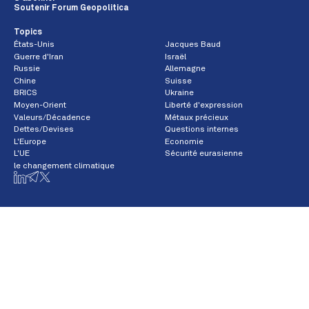
Soutenir Forum Geopolitica
Topics
États-Unis
Jacques Baud
Guerre d'Iran
Israël
Russie
Allemagne
Chine
Suisse
BRICS
Ukraine
Moyen-Orient
Liberté d'expression
Valeurs/Décadence
Métaux précieux
Dettes/Devises
Questions internes
L'Europe
Economie
L'UE
Sécurité eurasienne
le changement climatique