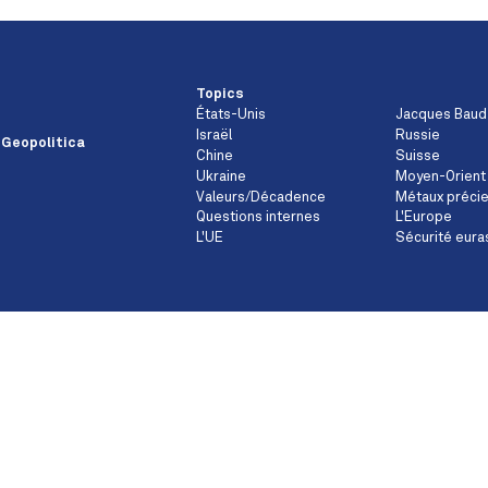
Topics
États-Unis
Jacques Baud
Israël
Russie
 Geopolitica
Chine
Suisse
Ukraine
Moyen-Orient
Valeurs/Décadence
Métaux préci
Questions internes
L'Europe
L'UE
Sécurité eura