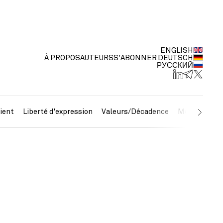
ENGLISH
À PROPOS
AUTEURS
S'ABONNER
DEUTSCH
РУССКИЙ
ient
Liberté d'expression
Valeurs/Décadence
Métaux préc