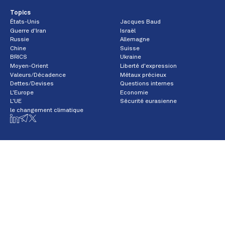
Topics
États-Unis
Jacques Baud
Guerre d'Iran
Israël
Russie
Allemagne
Chine
Suisse
BRICS
Ukraine
Moyen-Orient
Liberté d'expression
Valeurs/Décadence
Métaux précieux
Dettes/Devises
Questions internes
L'Europe
Economie
L'UE
Sécurité eurasienne
le changement climatique