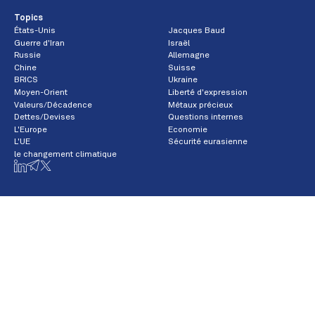
Topics
États-Unis
Jacques Baud
Guerre d'Iran
Israël
Russie
Allemagne
Chine
Suisse
BRICS
Ukraine
Moyen-Orient
Liberté d'expression
Valeurs/Décadence
Métaux précieux
Dettes/Devises
Questions internes
L'Europe
Economie
L'UE
Sécurité eurasienne
le changement climatique