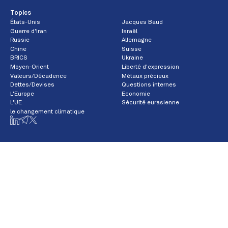
Topics
États-Unis
Jacques Baud
Guerre d'Iran
Israël
Russie
Allemagne
Chine
Suisse
BRICS
Ukraine
Moyen-Orient
Liberté d'expression
Valeurs/Décadence
Métaux précieux
Dettes/Devises
Questions internes
L'Europe
Economie
L'UE
Sécurité eurasienne
le changement climatique