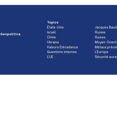
Topics
États-Unis
Jacques Baud
Israël
Russie
 Geopolitica
Chine
Suisse
Ukraine
Moyen-Orient
Valeurs/Décadence
Métaux préci
Questions internes
L'Europe
L'UE
Sécurité eura