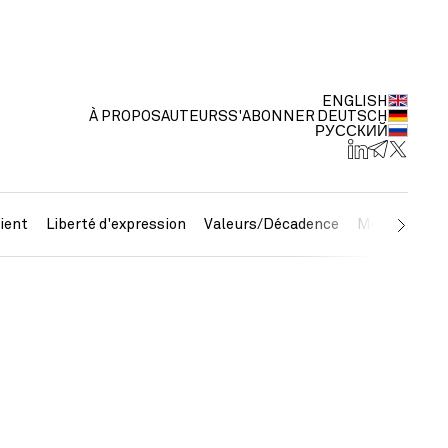
ENGLISH
À PROPOS
AUTEURS
S'ABONNER
DEUTSCH
РУССКИЙ
ient
Liberté d'expression
Valeurs/Décadence
Métaux préc