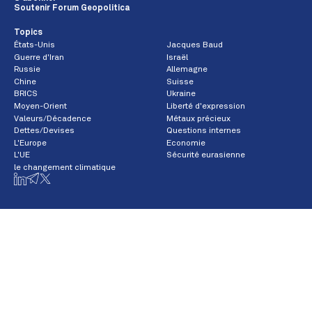
Soutenir Forum Geopolitica
Topics
États-Unis
Jacques Baud
Guerre d'Iran
Israël
Russie
Allemagne
Chine
Suisse
BRICS
Ukraine
Moyen-Orient
Liberté d'expression
Valeurs/Décadence
Métaux précieux
Dettes/Devises
Questions internes
L'Europe
Economie
L'UE
Sécurité eurasienne
le changement climatique