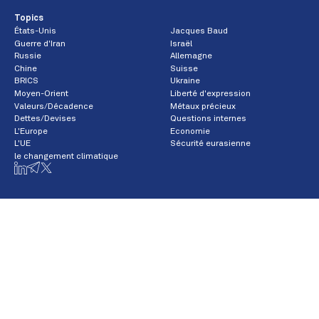
Topics
États-Unis
Jacques Baud
Guerre d'Iran
Israël
Russie
Allemagne
Chine
Suisse
BRICS
Ukraine
Moyen-Orient
Liberté d'expression
Valeurs/Décadence
Métaux précieux
Dettes/Devises
Questions internes
L'Europe
Economie
L'UE
Sécurité eurasienne
le changement climatique