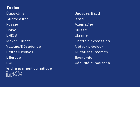
Topics
États-Unis
Jacques Baud
Guerre d'Iran
Israël
Russie
Allemagne
Chine
Suisse
BRICS
Ukraine
Moyen-Orient
Liberté d'expression
Valeurs/Décadence
Métaux précieux
Dettes/Devises
Questions internes
L'Europe
Economie
L'UE
Sécurité eurasienne
le changement climatique