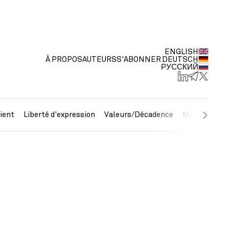
ENGLISH
À PROPOS
AUTEURS
S'ABONNER
DEUTSCH
РУССКИЙ
ient
Liberté d'expression
Valeurs/Décadence
Métaux préc