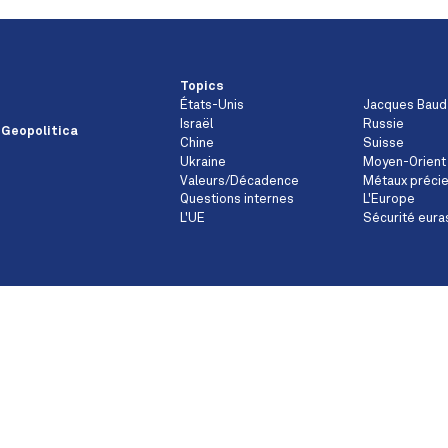
Topics
États-Unis
Jacques Baud
Israël
Russie
 Geopolitica
Chine
Suisse
Ukraine
Moyen-Orient
Valeurs/Décadence
Métaux préci
Questions internes
L'Europe
L'UE
Sécurité eura