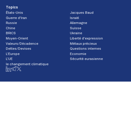
Topics
États-Unis
Jacques Baud
Guerre d'Iran
Israël
Russie
Allemagne
Chine
Suisse
BRICS
Ukraine
Moyen-Orient
Liberté d'expression
Valeurs/Décadence
Métaux précieux
Dettes/Devises
Questions internes
L'Europe
Economie
L'UE
Sécurité eurasienne
le changement climatique