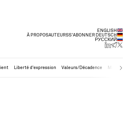
ENGLISH
À PROPOS
AUTEURS
S'ABONNER
DEUTSCH
РУССКИЙ
ient
Liberté d'expression
Valeurs/Décadence
Métaux préc