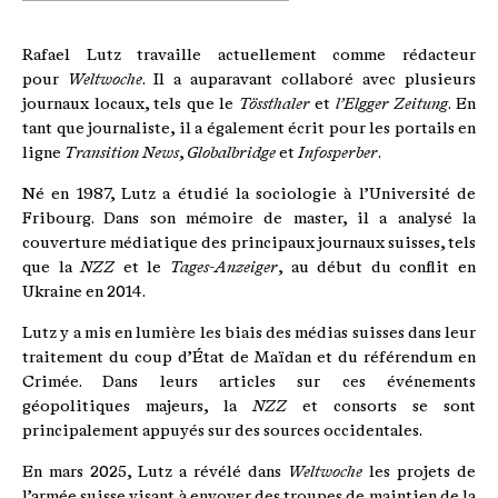
Rafael Lutz travaille actuellement comme rédacteur
pour
Weltwoche
. Il a auparavant collaboré avec plusieurs
journaux locaux, tels que le
Tössthaler
et
l’Elgger Zeitung
. En
tant que journaliste, il a également écrit pour les portails en
ligne
Transition News
,
Globalbridge
et
Infosperber
.
Né en 1987, Lutz a étudié la sociologie à l’Université de
Fribourg. Dans son mémoire de master, il a analysé la
couverture médiatique des principaux journaux suisses, tels
que la
NZZ
et le
Tages-Anzeiger
, au début du conflit en
Ukraine en 2014.
Lutz y a mis en lumière les biais des médias suisses dans leur
traitement du coup d’État de Maïdan et du référendum en
Crimée. Dans leurs articles sur ces événements
géopolitiques majeurs, la
NZZ
et consorts se sont
principalement appuyés sur des sources occidentales.
En mars 2025, Lutz a révélé dans
Weltwoche
les projets de
l’armée suisse visant à envoyer des troupes de maintien de la