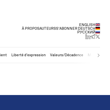
ENGLISH
À PROPOS
AUTEURS
S'ABONNER
DEUTSCH
РУССКИЙ
ient
Liberté d'expression
Valeurs/Décadence
Métaux préc