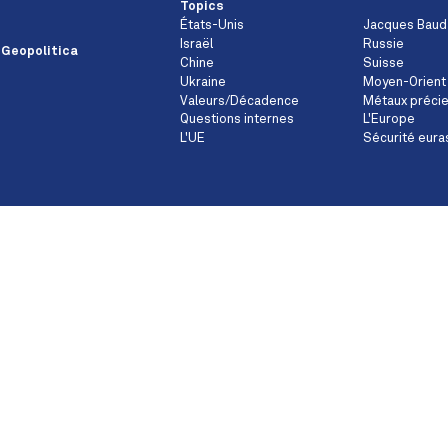
Topics
États-Unis
Jacques Baud
Israël
Russie
 Geopolitica
Chine
Suisse
Ukraine
Moyen-Orient
Valeurs/Décadence
Métaux préci
Questions internes
L'Europe
L'UE
Sécurité eura