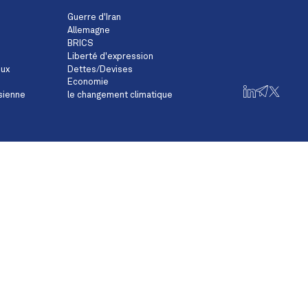
Guerre d'Iran
Allemagne
BRICS
Liberté d'expression
eux
Dettes/Devises
Economie
sienne
le changement climatique