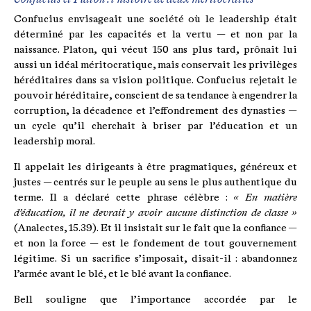
Confucius et Platon : l’histoire de deux méritocraties
Confucius envisageait une société où le leadership était
déterminé par les capacités et la vertu — et non par la
naissance. Platon, qui vécut 150 ans plus tard, prônait lui
aussi un idéal méritocratique, mais conservait les privilèges
héréditaires dans sa vision politique. Confucius rejetait le
pouvoir héréditaire, conscient de sa tendance à engendrer la
corruption, la décadence et l’effondrement des dynasties —
un cycle qu’il cherchait à briser par l’éducation et un
leadership moral.
Il appelait les dirigeants à être pragmatiques, généreux et
justes — centrés sur le peuple au sens le plus authentique du
terme. Il a déclaré cette phrase célèbre :
« En matière
d’éducation, il ne devrait y avoir aucune distinction de classe »
(Analectes, 15.39). Et il insistait sur le fait que la confiance —
et non la force — est le fondement de tout gouvernement
légitime. Si un sacrifice s’imposait, disait-il : abandonnez
l’armée avant le blé, et le blé avant la confiance.
Bell souligne que l’importance accordée par le