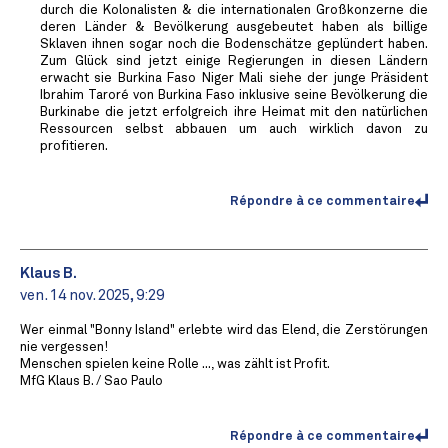
durch die Kolonalisten & die internationalen Großkonzerne die
deren Länder & Bevölkerung ausgebeutet haben als billige
Sklaven ihnen sogar noch die Bodenschätze geplündert haben.
Zum Glück sind jetzt einige Regierungen in diesen Ländern
erwacht sie Burkina Faso Niger Mali siehe der junge Präsident
Ibrahim Taroré von Burkina Faso inklusive seine Bevölkerung die
Burkinabe die jetzt erfolgreich ihre Heimat mit den natürlichen
Ressourcen selbst abbauen um auch wirklich davon zu
profitieren.
Répondre à ce commentaire
Klaus B.
ven. 14 nov. 2025, 9:29
Wer einmal "Bonny Island" erlebte wird das Elend, die Zerstörungen
nie vergessen!
Menschen spielen keine Rolle ..., was zählt ist Profit.
MfG Klaus B. / Sao Paulo
Répondre à ce commentaire